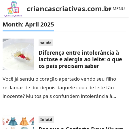
criancascriativas.com.br
MENU
Month:
April 2025
saude
Diferença entre intolerância à
lactose e alergia ao leite: o que
os pais precisam saber
Você já sentiu o coração apertado vendo seu filho
reclamar de dor depois daquele copo de leite tão
inocente? Muitos pais confundem intolerância à
lactose com alergia ao…
Infatil